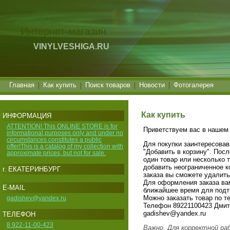
Интернет-магазин
VINYLVESHIGA.RU
Главная
Как купить
Поиск товаров
Новости
Фотогалерея
Как купить
ИНФОРМАЦИЯ
ATTENTION! This ONLINE STORE is for
Приветствуем вас в нашем 
informational purposes only and under no
circumstances constitutes a public
Для покупки заинтересовав
offer!This is a catalog of my collection with
"Добавить в корзину". Пос
approximate prices, but not for sale.
один товар или несколько 
добавить неограниченное к
г. ЕКАТЕРИНБУРГ
заказа вы сможете удалить
Для оформления заказа ва
E-MAIL
ближайшее время для подтв
Можно заказать товар по т
gadishev@yandex.ru
Телефон 89221100423 Дмит
gadishev@yandex.ru
ТЕЛЕФОН
8 922-11-00-423
Важно. Для корректной ра