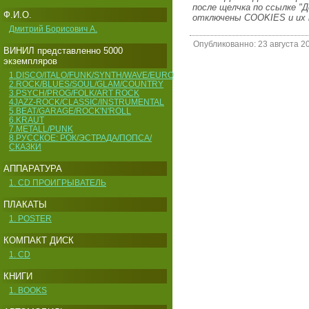
после щелчка по ссылке "До
Ф.И.О.
отключены COOKIES и их 
Дмитрий Борисович А.
Опубликованно: 23 августа 20
ВИНИЛ представленно 5000
экземпляров
1.DISCO/ITALO/FUNK/SYNTH/WAVE/EURO
2.ROCK/BLUES/SOUL/GLAM/COUNTRY
3.PSYCH/PROG/FOLK/ART ROCK
4JAZZ-ROCK/CLASSIC/INSTRUMENTAL
5.BEAT/GARAGE/ROCK'N'ROLL
6.KRAUT
7.METALL/PUNK
8.РУССКОЕ: РОК/ЭСТРАДА/ПОПСА/
СКАЗКИ
АППАРАТУРА
1. CD ПРОИГРЫВАТЕЛЬ
ПЛАКАТЫ
1. POSTER
КОМПАКТ ДИСК
1. CD
КНИГИ
1. BOOKS